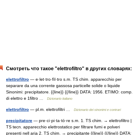
Смотреть что такое "elettrofiltro" в других словарях:
elettrofiltro
— e·let·tro·fìl·tro s.m. TS chim. apparecchio per
separare da una corrente gassosa particelle solide o liquide
Sinonimi: precipitatore. {{line}} {{/line}} DATA: 1956. ETIMO: comp.
di elettro e 1filtro …
Dizionario italiano
elettrofiltro
— pl.m. elettrofiltri …
Dizionario dei sinonimi e contrari
precipitatore
— pre·ci·pi·ta·tó·re s.m. 1. TS chim. → elettrofiltro |
TS tecn. apparecchio elettrostatico per filtrare fumi e polveri
presenti nell aria 2. TS chim. → precipitante {{line}} {{/line}} DATA: