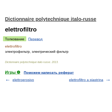
Dictionnaire polytechnique italo-russe
elettrofiltro
Толкование
Перевод
elettrofiltro
электрофильтр, электрический фильтр
Dictionnaire polytechnique italo-russe
.
2013
.
Игры ⚽
Поможем написать реферат
elettroerosivo
elettrofiltro a piastrina